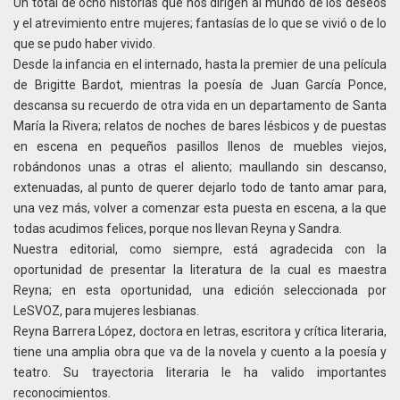
Un total de ocho historias que nos dirigen al mundo de los deseos
y el atrevimiento entre mujeres; fantasías de lo que se vivió o de lo
que se pudo haber vivido.
Desde la infancia en el internado, hasta la premier de una película
de Brigitte Bardot, mientras la poesía de Juan García Ponce,
descansa su recuerdo de otra vida en un departamento de Santa
María la Rivera; relatos de noches de bares lésbicos y de puestas
en escena en pequeños pasillos llenos de muebles viejos,
robándonos unas a otras el aliento; maullando sin descanso,
extenuadas, al punto de querer dejarlo todo de tanto amar para,
una vez más, volver a comenzar esta puesta en escena, a la que
todas acudimos felices, porque nos llevan Reyna y Sandra.
Nuestra editorial, como siempre, está agradecida con la
oportunidad de presentar la literatura de la cual es maestra
Reyna; en esta oportunidad, una edición seleccionada por
LeSVOZ, para mujeres lesbianas.
Reyna Barrera López, doctora en letras, escritora y crítica literaria,
tiene una amplia obra que va de la novela y cuento a la poesía y
teatro. Su trayectoria literaria le ha valido importantes
reconocimientos.