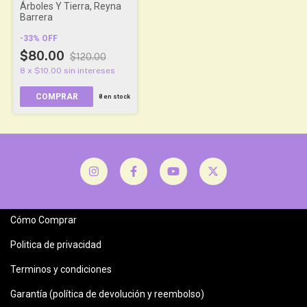
Árboles Y Tierra, Reyna
Barrera
-
33
%
OFF
$80.00
$120.00
8
x
$10.00
sin intereses
COMPRAR
8
en stock
Cómo Comprar
Politica de privacidad
Terminos y condiciones
Garantía (política de devolución y reembolso)