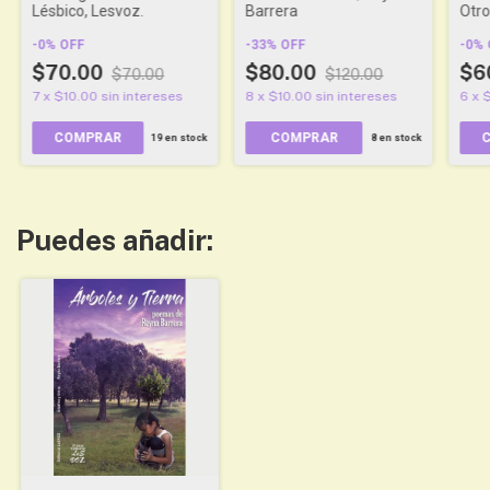
Lésbico, Lesvoz.
Barrera
Otro
Enr
-
0
%
OFF
-
33
%
OFF
-
0
%
$70.00
$80.00
$6
$70.00
$120.00
7
x
$10.00
sin intereses
8
x
$10.00
sin intereses
6
x
$
COMPRAR
COMPRAR
19
en stock
8
en stock
Puedes añadir: