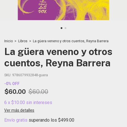
Inicio
>
Libros
>
La güera veneno y otros cuentos, Reyna Barrera
La güera veneno y otros
cuentos, Reyna Barrera
SKU:
9786079932848-guera
-
0
%
OFF
$60.00
$60.00
6
x
$10.00
sin intereses
Ver más detalles
Envío gratis
superando los
$499.00